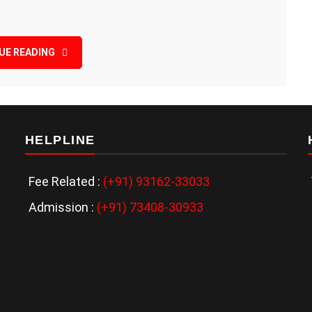
oco:
ome
UE READING
curezza
i
gamenti
rogrammi
HELPLINE
ashback
anno
definendo
Fee Related :
(+91) 93162-33033
ercato
Admission :
(+91) 73408-30933
ternazionale