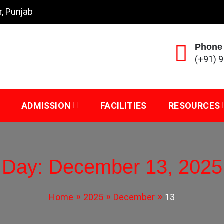
r, Punjab
Phone
(+91) 
ADMISSION
FACILITIES
RESOURCES
Day:
December 13, 2025
Home
2025
December
13