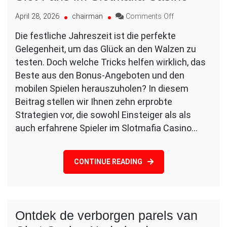
on
April 28, 2026
chairman
Comments Off
10
Die festliche Jahreszeit ist die perfekte
unwiderstehliche
Gelegenheit, um das Glück an den Walzen zu
Weihnachts‑Stra
für
testen. Doch welche Tricks helfen wirklich, das
Slot‑Fans
Beste aus den Bonus‑Angeboten und den
im
mobilen Spielen herauszuholen? In diesem
Slotmafia
Beitrag stellen wir Ihnen zehn erprobte
Casino
Strategien vor, die sowohl Einsteiger als als
auch erfahrene Spieler im Slotmafia Casino…
CONTINUE READING
Ontdek de verborgen parels van