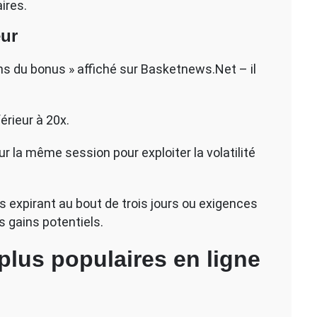
ires.
eur
ons du bonus » affiché sur Basketnews.Net – il
érieur à 20x.
r la même session pour exploiter la volatilité
 expirant au bout de trois jours ou exigences
s gains potentiels.
plus populaires en ligne