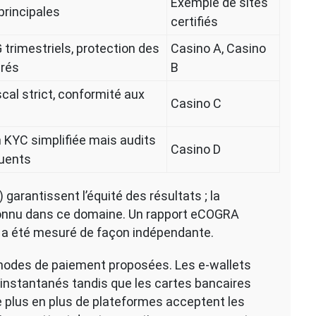
Exemple de sites
principales
certifiés
trimestriels, protection des
Casino A, Casino
rés
B
scal strict, conformité aux
Casino C
n KYC simplifiée mais audits
Casino D
uents
rantissent l’équité des résultats ; la
econnu dans ce domaine. Un rapport eCOGRA
P) a été mesuré de façon indépendante.
méthodes de paiement proposées. Les e‑wallets
 instantanés tandis que les cartes bancaires
De plus en plus de plateformes acceptent les