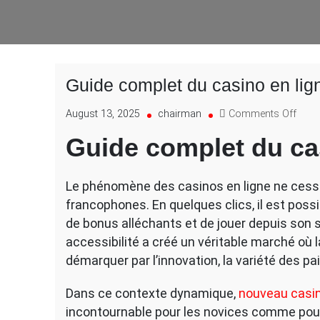
Guide complet du casino en lig
on
August 13, 2025
chairman
Comments Off
Guid
Guide complet du ca
comp
du
casi
Le phénomène des casinos en ligne ne cesse
en
francophones. En quelques clics, il est possi
ligne
de bonus alléchants et de jouer depuis son 
accessibilité a créé un véritable marché où
démarquer par l’innovation, la variété des pai
Dans ce contexte dynamique,
nouveau casin
incontournable pour les novices comme pour 