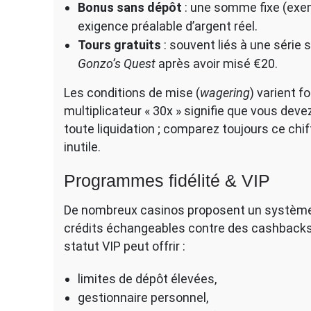
Bonus sans dépôt
: une somme fixe (exemp
exigence préalable d’argent réel.
Tours gratuits
: souvent liés à une série 
Gonzo’s Quest
après avoir misé €20.
Les conditions de mise (
wagering
) varient f
multiplicateur « 30x » signifie que vous dev
toute liquidation ; comparez toujours ce chiff
inutile.
Programmes fidélité & VIP
De nombreux casinos proposent un système 
crédits échangeables contre des cashbacks o
statut VIP peut offrir :
limites de dépôt élevées,
gestionnaire personnel,