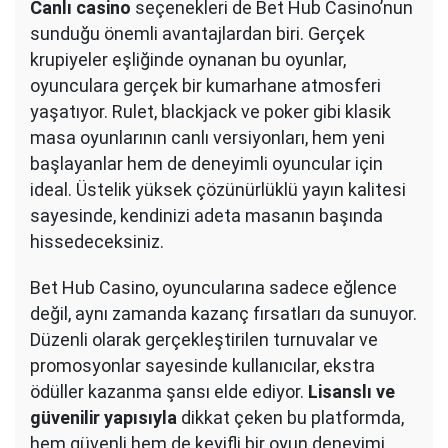
Canlı casino
seçenekleri de Bet Hub Casino’nun
sunduğu önemli avantajlardan biri. Gerçek
krupiyeler eşliğinde oynanan bu oyunlar,
oyunculara gerçek bir kumarhane atmosferi
yaşatıyor. Rulet, blackjack ve poker gibi klasik
masa oyunlarının canlı versiyonları, hem yeni
başlayanlar hem de deneyimli oyuncular için
ideal. Üstelik yüksek çözünürlüklü yayın kalitesi
sayesinde, kendinizi adeta masanın başında
hissedeceksiniz.
Bet Hub Casino, oyuncularına sadece eğlence
değil, aynı zamanda kazanç fırsatları da sunuyor.
Düzenli olarak gerçekleştirilen turnuvalar ve
promosyonlar sayesinde kullanıcılar, ekstra
ödüller kazanma şansı elde ediyor.
Lisanslı ve
güvenilir yapısıyla
dikkat çeken bu platformda,
hem güvenli hem de keyifli bir oyun deneyimi