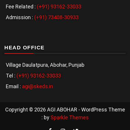
Fee Related :
(+91) 93162-33033
Admission :
(+91) 73408-30933
HEAD OFFICE
Village Daulatpura, Abohar, Punjab
Tel :
(+91) 93162-33033
Email :
agi@skeds.in
Copyright © 2026 AGI ABOHAR - WordPress Theme
: by
Sparkle Themes