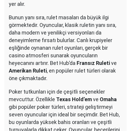
yer alır.
Bunun yanı sıra, rulet masaları da büyük ilgi
görmektedir. Oyuncular, klasik ruletin yanı sıra,
daha modern ve yenilikçi versiyonları da
deneyimleme fırsatı bulurlar. Canlı krupiyeler
eşliğinde oynanan rulet oyunları, gerçek bir
casino atmosferi sunarak oyuncuların
heyecanını artırır. Bet Hub’da
Fransız Ruleti
ve
Amerikan Ruleti
, en popüler rulet türleri olarak
öne çıkmaktadır.
Poker tutkunları için de çeşitli seçenekler
mevcuttur. Özellikle
Texas Hold’em
ve
Omaha
gibi popüler poker türleri, strateji geliştirmeyi
seven oyuncular için ideal bir seçimdir. Bet Hub,
bu oyunlarda yüksek bahis oranları ve çeşitli
turnuvalarla dikkat çeker. Oyuncular, becerilerini