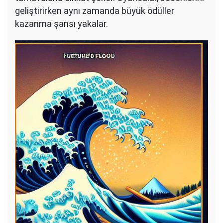
geliştirirken aynı zamanda büyük ödüller
kazanma şansı yakalar.