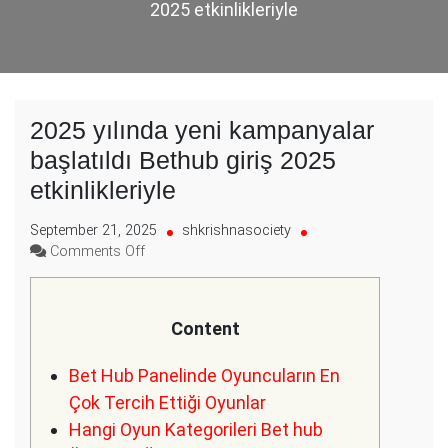
2025 etkinlikleriyle
2025 yılında yeni kampanyalar
başlatıldı Bethub giriş 2025
etkinlikleriyle
September 21, 2025
shkrishnasociety
on
Comments Off
2025
yılında
yeni
Content
kampanyalar
başlatıldı
Bet Hub Panelinde Oyuncuların En
Bethub
giriş
Çok Tercih Ettiği Oyunlar
2025
Hangi Oyun Kategorileri Bet hub
etkinlikleriyle