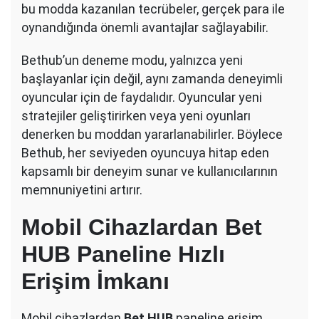
bu modda kazanılan tecrübeler, gerçek para ile
oynandığında önemli avantajlar sağlayabilir.
Bethub’un deneme modu, yalnızca yeni
başlayanlar için değil, aynı zamanda deneyimli
oyuncular için de faydalıdır. Oyuncular yeni
stratejiler geliştirirken veya yeni oyunları
denerken bu moddan yararlanabilirler. Böylece
Bethub, her seviyeden oyuncuya hitap eden
kapsamlı bir deneyim sunar ve kullanıcılarının
memnuniyetini artırır.
Mobil Cihazlardan Bet
HUB Paneline Hızlı
Erişim İmkanı
Mobil cihazlardan
Bet HUB
paneline erişim,