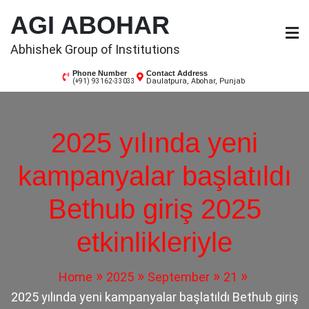
Skip
AGI ABOHAR
to
content
Abhishek Group of Institutions
Phone Number
Contact Address
Daulatpura, Abohar, Punjab
(+91) 93162-33033
2025 yılında yeni
kampanyalar başlatıldı
Bethub giriş 2025
etkinlikleriyle
Home
2025
September
21
2025 yılında yeni kampanyalar başlatıldı Bethub giriş