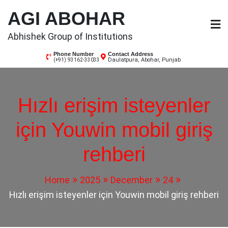
Skip
AGI ABOHAR
to
content
Abhishek Group of Institutions
Phone Number
Contact Address
Daulatpura, Abohar, Punjab
(+91) 93162-33033
Hızlı erişim isteyenler
için Youwin mobil giriş
rehberi
Home
2025
December
24
Hızlı erişim isteyenler için Youwin mobil giriş rehberi