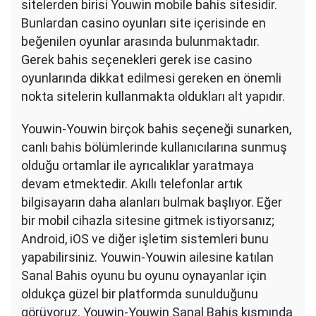
sitelerden birisi Youwin mobile bahis sitesidir.
Bunlardan casino oyunları site içerisinde en
beğenilen oyunlar arasında bulunmaktadır.
Gerek bahis seçenekleri gerek ise casino
oyunlarında dikkat edilmesi gereken en önemli
nokta sitelerin kullanmakta oldukları alt yapıdır.
Youwin-Youwin birçok bahis seçeneği sunarken,
canlı bahis bölümlerinde kullanıcılarına sunmuş
olduğu ortamlar ile ayrıcalıklar yaratmaya
devam etmektedir. Akıllı telefonlar artık
bilgisayarın daha alanları bulmak başlıyor. Eğer
bir mobil cihazla sitesine gitmek istiyorsanız;
Android, iOS ve diğer işletim sistemleri bunu
yapabilirsiniz. Youwin-Youwin ailesine katılan
Sanal Bahis oyunu bu oyunu oynayanlar için
oldukça güzel bir platformda sunulduğunu
görüyoruz. Youwin-Youwin Sanal Bahis kısmında