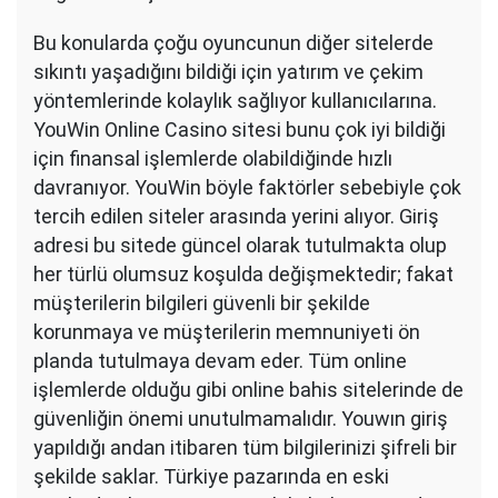
Bu konularda çoğu oyuncunun diğer sitelerde
sıkıntı yaşadığını bildiği için yatırım ve çekim
yöntemlerinde kolaylık sağlıyor kullanıcılarına.
YouWin Online Casino sitesi bunu çok iyi bildiği
için finansal işlemlerde olabildiğinde hızlı
davranıyor. YouWin böyle faktörler sebebiyle çok
tercih edilen siteler arasında yerini alıyor. Giriş
adresi bu sitede güncel olarak tutulmakta olup
her türlü olumsuz koşulda değişmektedir; fakat
müşterilerin bilgileri güvenli bir şekilde
korunmaya ve müşterilerin memnuniyeti ön
planda tutulmaya devam eder. Tüm online
işlemlerde olduğu gibi online bahis sitelerinde de
güvenliğin önemi unutulmamalıdır. Youwın giriş
yapıldığı andan itibaren tüm bilgilerinizi şifreli bir
şekilde saklar. Türkiye pazarında en eski