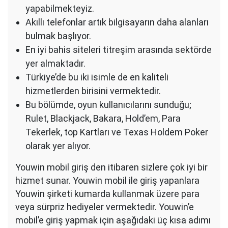
yapabilmekteyiz.
Akıllı telefonlar artık bilgisayarın daha alanları
bulmak başlıyor.
En iyi bahis siteleri titreşim arasında sektörde
yer almaktadır.
Türkiye’de bu iki isimle de en kaliteli
hizmetlerden birisini vermektedir.
Bu bölümde, oyun kullanıcılarını sunduğu;
Rulet, Blackjack, Bakara, Hold’em, Para
Tekerlek, top Kartları ve Texas Holdem Poker
olarak yer alıyor.
Youwin mobil giriş den itibaren sizlere çok iyi bir
hizmet sunar. Youwin mobil ile giriş yapanlara
Youwin şirketi kumarda kullanmak üzere para
veya sürpriz hediyeler vermektedir. Youwin’e
mobil’e giriş yapmak için aşağıdaki üç kısa adımı