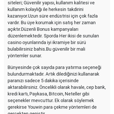
siteleri; Güvenilir yapısı, kullanım kalitesi ve
kullanım kolaylığı ile herkesin takdirini
kazanıyor.Uzun süre endüstrisi için çok fazla
vardır. Bu üye korumak için satış her zaman
açıktır.Düzenli Bonus kampanyaları
düzenlemektedir. Sporda Her ikisi de sunulan
casino oyunlarında iyi ikramiye bir sürü
bulabilirsiniz bahis.Bu güvenilir bir mali
yöntemler sunar.
Bünyesinde çok sayıda para yatırma seçeneği
bulundurmaktadır. Artık dilediğinizi kullanarak
paranızı sadece 5 dakika içerisinde
aktarabilirsiniz. Öncelikli olarak havale, cep bank,
kredi kartı, Paykasa, Bitcoin, Neteller gibi
seçenekler mevcuttur. Ek olarak söylemek
gerekirse Youwin para çekme yöntemleri de
gerçekten geniştir.