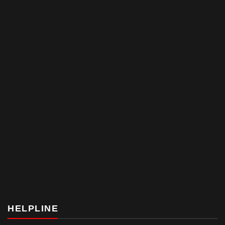
HELPLINE